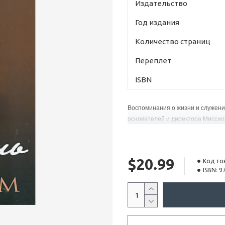
Издательство
Год издания
Количество страниц
Переплет
ISBN
Воспоминания о жизни и служении
основателей и директора Миссио
$20.99
Код то
ISBN:
9