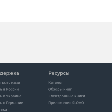
держка
Ресурсы
ться с нами
Каталог
ь в России
Обзоры книг
ь в Украине
Электронные книги
ь в Германии
Приложение SLOVO
авка