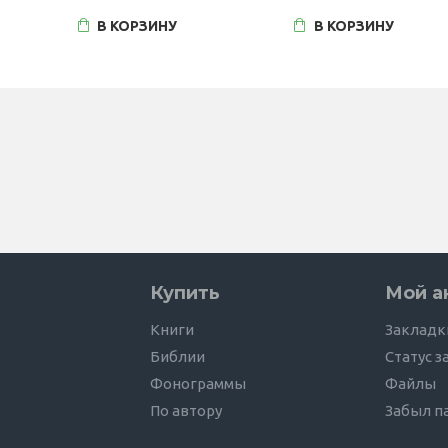
В КОРЗИНУ
В КОРЗИНУ
Купить
Мой а
Книги
Закладк
Библии
Статус з
Фонограммы
Файлы
По автору
Забыл п