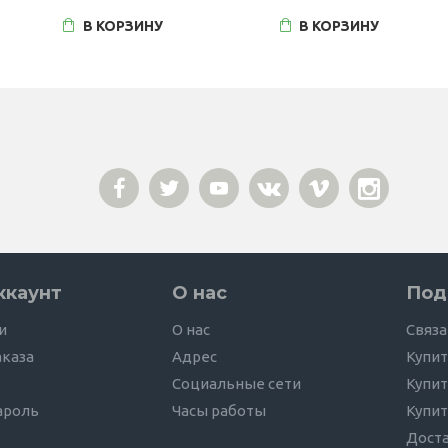
В КОРЗИНУ
В КОРЗИНУ
ккаунт
О нас
Под
и
О нас
Связа
аказа
Адрес
Купит
Социальные сети
Купит
ароль
Часы работы
Купит
Дост