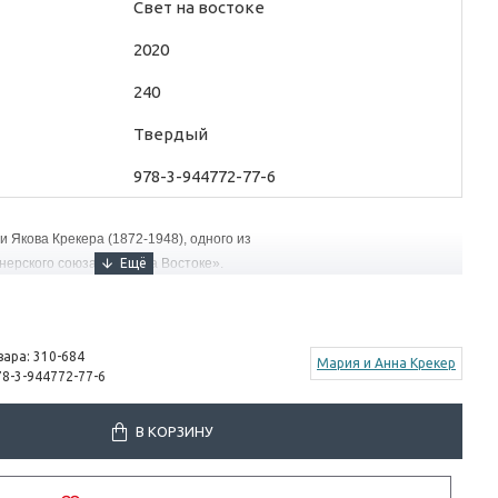
Свет на востоке
2020
240
Твердый
978-3-944772-77-6
 Якова Крекера (1872-1948), одного из
нерского союза «Свет на Востоке».
вара:
310-684
Мария и Анна Крекер
78-3-944772-77-6
В КОРЗИНУ