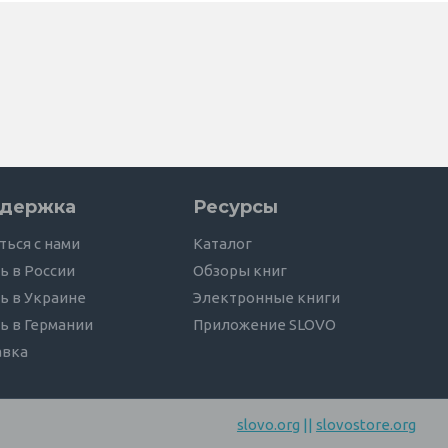
держка
Ресурсы
ться с нами
Каталог
ь в России
Обзоры книг
ь в Украине
Электронные книги
ь в Германии
Приложение SLOVO
авка
slovo.org
||
slovostore.org