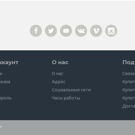
ккаунт
О нас
Под
и
О нас
Связа
аказа
Адрес
Купит
Социальные сети
Купит
ароль
Часы работы
Купит
Дост
"