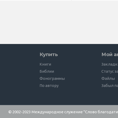
Купить
Мой а
Книги
Закладк
Библии
Статус з
Фонограммы
Файлы
По автору
Забыл п
© 2002-2023 Международное служение "Слово благодати