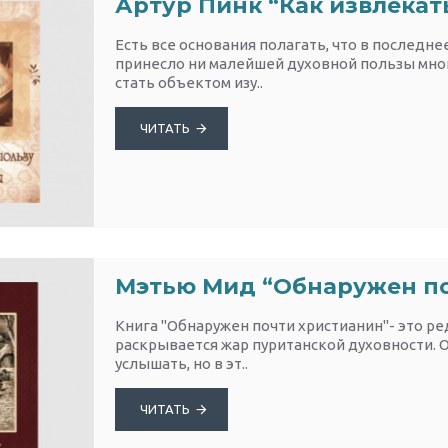
Артур Пинк “Как извлекат
Есть все основания полагать, что в последне
принесло ни малейшей духовной пользы мног
стать объектом изу..
ЧИТАТЬ
Мэтью Мид “Обнаружен по
Книга "Обнаружен почти христианин"- это ре
раскрывается жар пуританской духовности.
услышать, но в эт..
ЧИТАТЬ