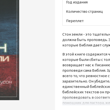
Год издания
Количество страниц
Переплет
Стон земли - это тщатель
должна быть проповедь. 
которые Библия дает слу
В этой книге содержится
которые были сбиты с тол
возвращает нас к Писанию
проповеди сама Библия. З
всего то, что ревностное
заразительно. Он убедите
единственный библейский
библейских текстов он пре
проповедовать в соответс
помощник для пастора, же
Пастыреначальник". Джон