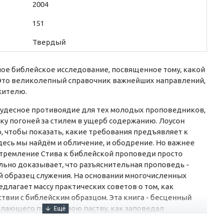
2004
151
Твердый
ное библейское исследование, посвященное тому, какой
Это великолепный справочник важнейших направлений,
жителю.
 чудесное противоядие для тех молодых проповедников,
ку погоней за стилем в ущерб содержанию. Лоусон
, чтобы показать, какие требования предъявляет к
десь мы найдём и обличение, и ободрение. Но важнее
 стремление Стива к библейской проповеди просто
льно доказывает, что разъяснительная проповедь -
 образец служения. На основании многочисленных
длагает массу практических советов о том, как
твии с библейским образцом. Эта книга - бесценный
лающего питать свою паству, как заповедал
 Мак-Артур.