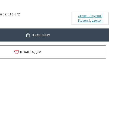
вара:
310-672
Стивен Лоусон |
Steven J. Lawson
В КОРЗИНУ
В ЗАКЛАДКИ