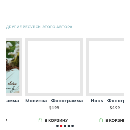
ДРУГИЕ РЕСУРСЫ ЭТОГО АВТОРА
а
Молитва - Фонограмма
Ночь - Фонограмма
$4.99
$4.99
В КОРЗИНУ
В КОРЗИНУ