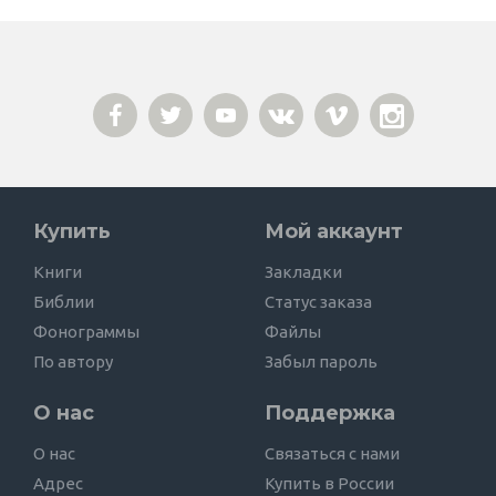
Купить
Мой аккаунт
Книги
Закладки
Библии
Статус заказа
Фонограммы
Файлы
По автору
Забыл пароль
О нас
Поддержка
О нас
Связаться с нами
Адрес
Купить в России