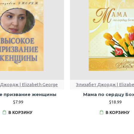
Джордж | Elizabeth George
Элизабет Джордж | Elizab
е призвание женщины
Мама по сердцу Бо
$7.99
$18.99
В КОРЗИНУ
В КОРЗИНУ