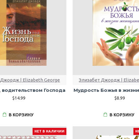
Джордж | Elizabeth George
Элизабет Джордж | Elizab
 водительством Господа
Мудрость Божья в жизн
$14.99
$8.99
В КОРЗИНУ
В КОРЗИНУ
НЕТ В НАЛИЧИИ
Н