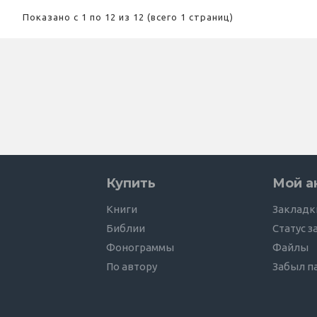
Показано с 1 по 12 из 12 (всего 1 страниц)
Купить
Мой а
Книги
Закладк
Библии
Статус з
Фонограммы
Файлы
По автору
Забыл п