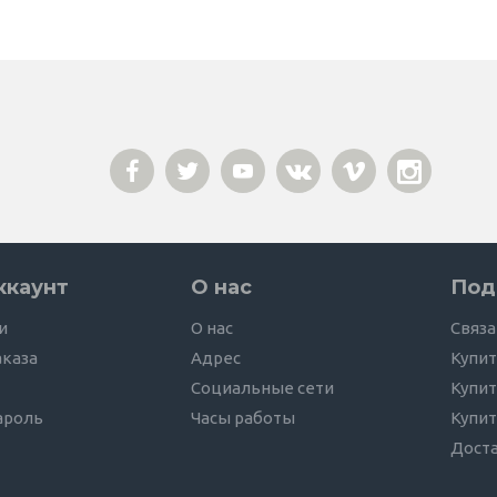
ккаунт
О нас
Под
и
О нас
Связа
аказа
Адрес
Купит
Социальные сети
Купит
ароль
Часы работы
Купит
Дост