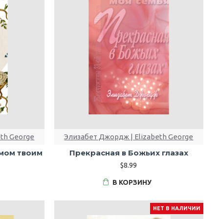
eth George
Элизабет Джордж | Elizabeth George
умом твоим
Прекрасная в Божьих глазах
$8.99
В КОРЗИНУ
НЕТ В НАЛИЧИИ