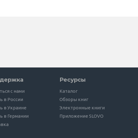
держка
Ресурсы
ться с нами
Каталог
ь в России
Обзоры книг
ь в Украине
Электронные книги
ь в Германии
Приложение SLOVO
авка