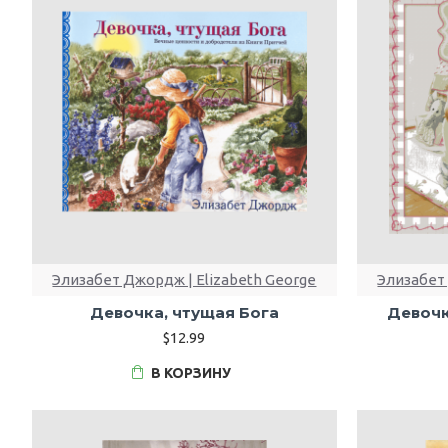
Элизабет Джордж | Elizabeth George
Элизабет 
Девочка, чтущая Бога
Девочк
$12.99
В КОРЗИНУ