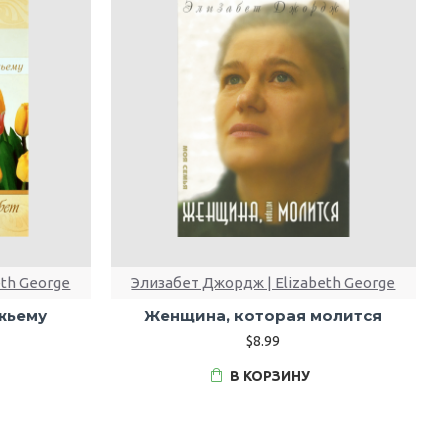
eth George
Элизабет Джордж | Elizabeth George
жьему
Женщина, которая молится
$8.99
В КОРЗИНУ