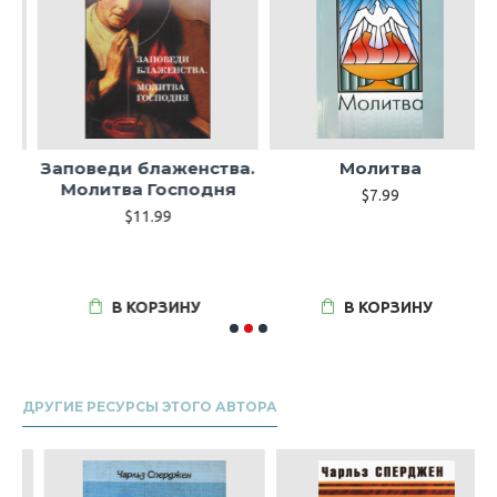
Заповеди блаженства.
Молитва
Молитва Господня
р
$7.99
$11.99
й
В КОРЗИНУ
В КОРЗИНУ
ДРУГИЕ РЕСУРСЫ ЭТОГО АВТОРА