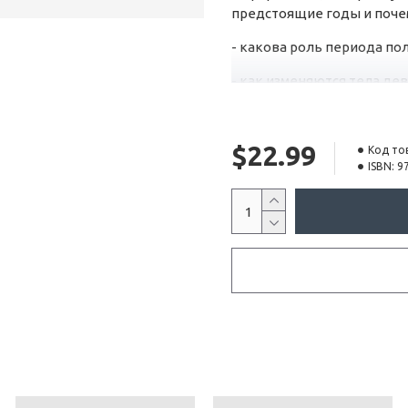
предстоящие годы и почем
- какова роль периода по
- как изменяются тела дев
- как женщина беременеет
- почему Бог хочет, чтоб
$22.99
Код то
ISBN:
9
- что такое любовь, свид
- ответы на некоторые с
Твоё тело и его половая 
хочет, чтобы люди ценили 
родителями, ты сможешь 
тебе, вооружиться для бо
в жизни, и получить глуб
отношений.