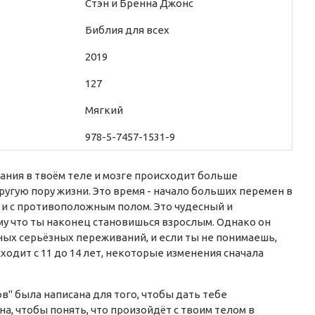
Стэн и Бренна Джонс
Библия для всех
2019
127
Мягкий
978-5-7457-1531-9
ания в твоём теле и мозге происходит больше
ругую пору жизни. Это время - начало больших перемен в
и с противоположным полом. Это чудесный и
у что ты наконец становишься взрослым. Однако он
ых серьёзных переживаний, и если ты не понимаешь,
сходит с 11 до 14 лет, некоторые изменения сначала
в" была написана для того, чтобы дать тебе
а, чтобы понять, что произойдёт с твоим телом в