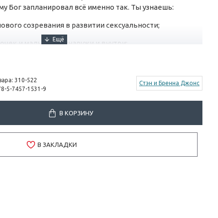
у Бог запланировал всё именно так. Ты узнаешь:
лового созревания в развитии сексуальности;
очек и мальчиков снаружи и внутри;
 и рожает;
ы вы приберегли половые отношения до брака;
вара:
310-522
Стэн и Бренна Джонс
78-5-7457-1531-9
ания и как отношения становятся зрелыми;
В КОРЗИНУ
ерьёзные проблемы.
природа - прекрасный и волнующий Божий дар, и Бог
его. Читая книгу "Перед лицом фактов" и обсуждая её с
В ЗАКЛАДКИ
подготовиться к грядущим физическим изменениям в
рьбы с сексуальным давлением, с которым столкнёшься
окое понимание Божьего совершенного замысла половых