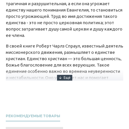
трагичная и разрушительная, а если она угрожает
единству нашего понимания Евангелия, то становиться
просто угрожающей. Труд во имя достижения такого
единства - это не просто церковная политика; этот
вопрос затрагивает душу самой церкви и душу каждого
ее члена.
В своей книге Роберт Чарлз Спраул, известный деятель
миссионерского движения, размышляет о единстве
христиан. Единство христиан — это большая ценность,
Божье благословение для всех верующих. Такое
единение особенно важно во времена неуверенности
и нестабильности. Оно укрепляет нас и помогает
сохранять преданность Христу и той миссии, которую
Он возложил на Свою Церковь. Труд во имя
достижения такого единства — это не просто
церковная политика; этот вопрос затрагивает душу
самой церкви и душу каждого ее члена. Роберт Спраул
анализирует проблемы, стоящие сегодня перед
РЕКОМЕНДУЕМЫЕ ТОВАРЫ
церковью и размышляет о путях, ведущих к
христианскому единству.