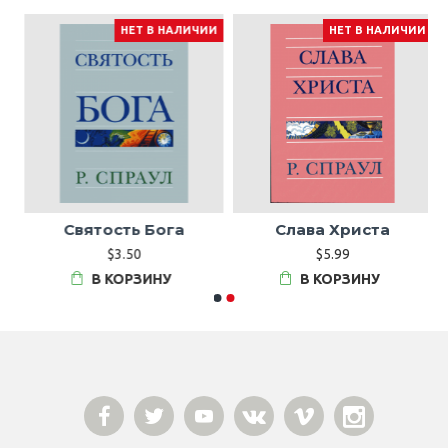
НЕТ В НАЛИЧИИ
НЕТ В НАЛИЧИИ
м
Святость Бога
Слава Христа
$3.50
$5.99
В КОРЗИНУ
В КОРЗИНУ