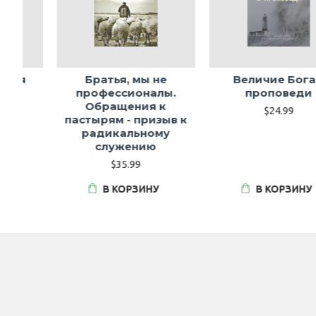
Братья, мы не
Величие Бога в
профессионалы.
проповеди
Обращения к
$24.99
пастырям - призыв к
радикальному
служению
$35.99
В КОРЗИНУ
В КОРЗИНУ