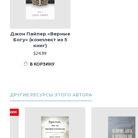
Джон Пайпер «Верные
Богу» (комплект из 5
книг)
$24.99
В КОРЗИНУ
ДРУГИЕ РЕСУРСЫ ЭТОГО АВТОРА
И