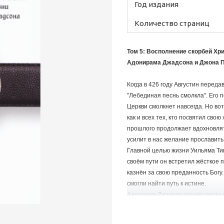
Год издания
Количество страниц
Том 5: Восполнение скорбей Хр
Адонирама Джадсона и Джона 
Когда в 426 году Августин перед
"Лебединая песнь смолкла". Его п
Церкви смолкнет навсегда. Но во
как и всех тех, кто посвятил сво
прошлого продолжает вдохновлят
усилит в нас желание прославить
Главной целью жизни Уильяма Ти
своём пути он встретил жёсткое 
казнён за свою преданность Богу
смогли найти путь к истине.
Адонирам Джадсон принёс весть 
депрессии и ужасных испытаний. 
стать пионером проповеди христ