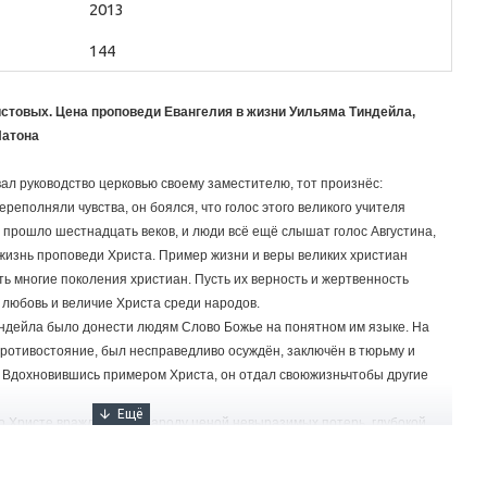
2013
144
истовых. Цена проповеди Евангелия в жизни Уильяма Тиндейла,
Патона
авал руководство церковью своему заместителю, тот произнёс:
ереполняли чувства, он боялся, что голос этого великого учителя
т прошло шестнадцать веков, и люди всё ещё слышат голос Августина,
ю жизнь проповеди Христа. Пример жизни и веры великих христиан
ь многие поколения христиан. Пусть их верность и жертвенность
 любовь и величие Христа среди народов.
ндейла было донести людям Слово Божье на понятном им языке. На
противостояние, был несправедливо осуждён, заключён в тюрьму и
. Вдохновившись примером Христа, он отдал своюжизньчтобы другие
о Христе враждебному народу ценой невыразимых потерь, глубокой
Несокрушимая преданность Слову и твёрдая вера в Бога подвигли его
ианства в Бирме.