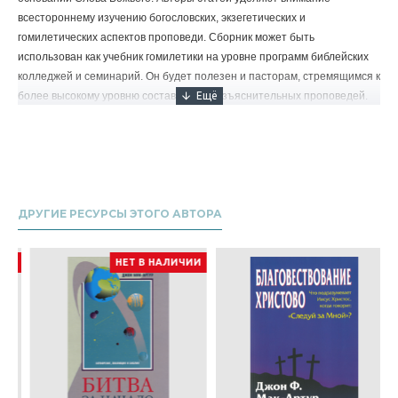
всестороннему изучению богословских, экзегетических и
гомилетических аспектов проповеди. Сборник может быть
использован как учебник гомилетики на уровне программ библейских
колледжей и семинарий. Он будет полезен и пасторам, стремящимся к
более высокому уровню составления разъяснительных проповедей.
ДРУГИЕ РЕСУРСЫ ЭТОГО АВТОРА
И
НЕТ В НАЛИЧИИ