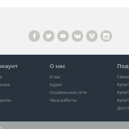
ккаунт
О нас
Под
и
О нас
Связа
аказа
Адрес
Купит
Социальные сети
Купит
ароль
Часы работы
Купит
Дост
"