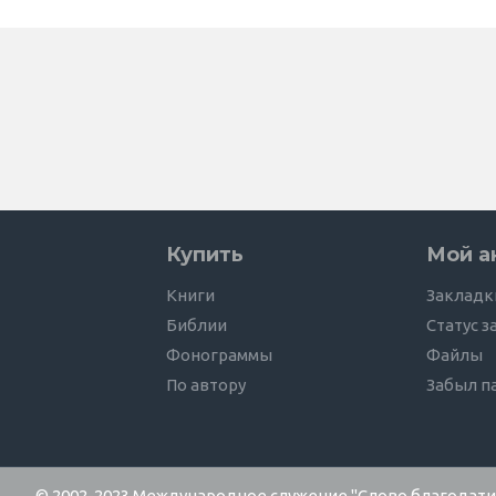
Купить
Мой а
Книги
Закладк
Библии
Статус з
Фонограммы
Файлы
По автору
Забыл п
© 2002-2023 Международное служение "Слово благодати