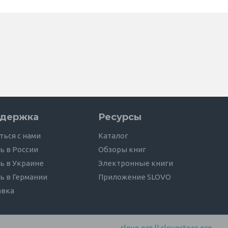
держка
Ресурсы
ться с нами
Каталог
ь в России
Обзоры книг
ь в Украине
Электронные книги
ь в Германии
Приложение SLOVO
авка
slovo.org
||
slovostore.org