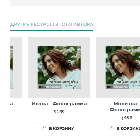
ДРУГИЕ РЕСУРСЫ ЭТОГО АВТОРА
а
Молитва -
Ночь - Фонограмма
Фонограмма
$4.99
$4.99
В КОРЗИНУ
В КОРЗИНУ