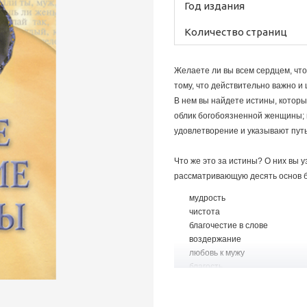
Год издания
Количество страниц
Желаете ли вы всем сердцем, чт
тому, что действительно важно и 
В нем вы найдете истины, которы
облик богобоязненной женщины; 
удовлетворение и указывают путь
Что же это за истины? О них вы 
рассматривающую десять основ б
мудрость
чистота
благочестие в слове
воздержание
любовь к мужу
благость
любовь к детям
благочестивое поведение