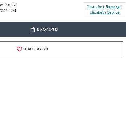
а:
310-221
Элизабет Джордж |
2247-42-4
Elizabeth George
более почетной обязанности, чем всю свою жизнь посвятить служению
у своей жизни эти десять истин, постарайтесь воплощать их в жизнь, и
ого, что угождаете Богу, а Его намерения исполняются в вашей жизни.
В КОРЗИНУ
В ЗАКЛАДКИ