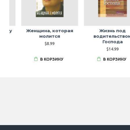
у
Женщина, которая
Жизнь под
молится
водительством
Господа
$8.99
$14.99
В КОРЗИНУ
В КОРЗИНУ